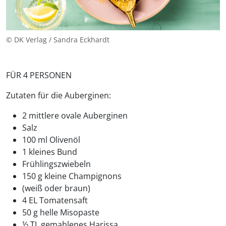
© DK Verlag / Sandra Eckhardt
FÜR 4 PERSONEN
Zutaten für die Auberginen:
2 mittlere ovale Auberginen
Salz
100 ml Olivenöl
1 kleines Bund
Frühlingszwiebeln
150 g kleine Champignons
(weiß oder braun)
4 EL Tomatensaft
50 g helle Misopaste
½ TL gemahlenes Harissa