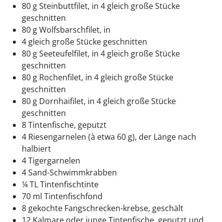
80 g Steinbuttﬁlet, in 4 gleich große Stücke
geschnitten
80 g Wolfsbarschﬁlet, in
4 gleich große Stücke geschnitten
80 g Seeteufelﬁlet, in 4 gleich große Stücke
geschnitten
80 g Rochenﬁlet, in 4 gleich große Stücke
geschnitten
80 g Dornhaiﬁlet, in 4 gleich große Stücke
geschnitten
8 Tintenﬁsche, geputzt
4 Riesengarnelen (à etwa 60 g), der Länge nach
halbiert
4 Tigergarnelen
4 Sand-Schwimmkrabben
¼ TL Tintenﬁschtinte
70 ml Tintenﬁschfond
8 gekochte Fangschrecken-krebse, geschält
12 Kalmare oder junge Tintenﬁsche, geputzt und